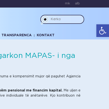
mk
alb
Op
TRANSPARENCA
KONTAKT
ngarkon MAPAS- i nga
e shuma e kompensimit mujor që paguhet Agjencia
hëm pensional me financim kapital.
Me uljen e
ve individuale të anëtarëve. Kjo kontribuon në