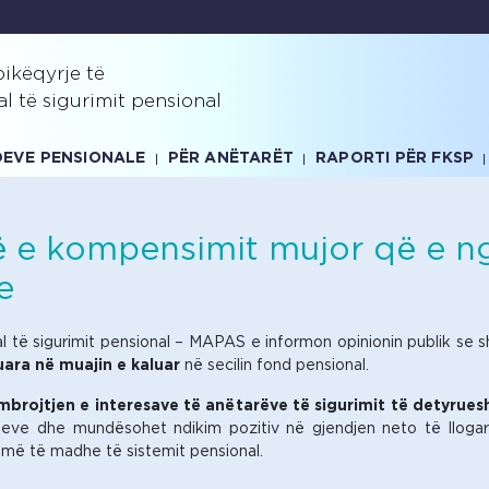
ikëqyrje të
al të sigurimit pensional
NDEVE PENSIONALE
PËR ANËTARËT
RAPORTI PËR FKSP
në e kompensimit mujor që e 
e
tal të sigurimit pensional – MAPAS e informon opinionin publik s
ara në muajin e kaluar
në secilin fond pensional.
brojtjen e interesave të anëtarëve të sigurimit të detyrues
eve dhe mundësohet ndikim pozitiv në gjendjen neto të llogari
 më të madhe të sistemit pensional.