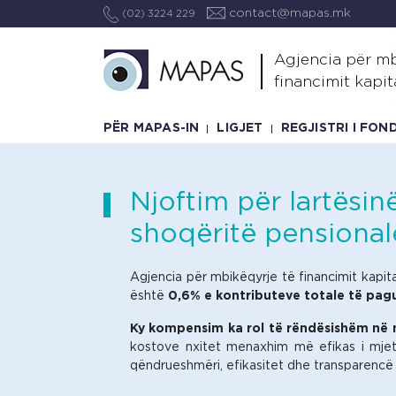
contact@mapas.mk
(02) 3224 229
Agjencia për mb
financimit kapit
PËR MAPAS-IN
LIGJET
REGJISTRI I FO
Njoftim për lartësi
shoqëritë pensional
Agjencia për mbikëqyrje të financimit kapi
është
0,6% e kontributeve totale të pagu
Ky kompensim ka rol të rëndësishëm në m
kostove nxitet menaxhim më efikas i mjet
qëndrueshmëri, efikasitet dhe transparencë