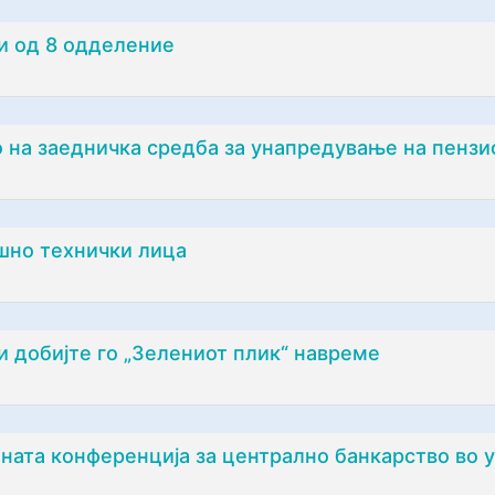
и од 8 одделение
на заедничка средба за унапредување на пензи
шно технички лица
и добијте го „Зелениот плик“ навреме
ата конференција за централно банкарство во 