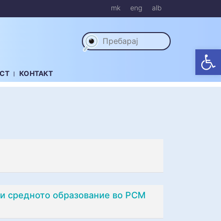
mk
eng
alb
Op
СТ
КОНТАКТ
 и средното образование во РСМ