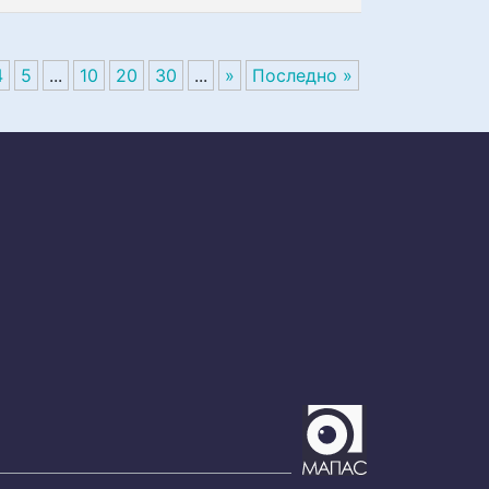
4
5
...
10
20
30
...
»
Последно »