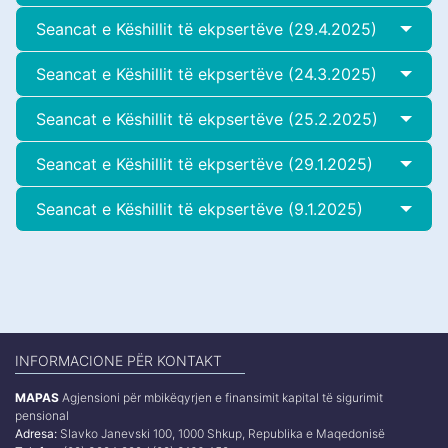
Seancat e Këshillit të ekpsertëve (29.4.2025)
Seancat e Këshillit të ekpsertëve (24.3.2025)
Seancat e Këshillit të ekpsertëve (25.2.2025)
Seancat e Këshillit të ekpsertëve (29.1.2025)
Seancat e Këshillit të ekpsertëve (9.1.2025)
INFORMACIONE PËR KONTAKT
MAPAS
Agjensioni për mbikëqyrjen e finansimit kapital të sigurimit
pensional
Adresa:
Slavko Janevski 100, 1000 Shkup, Republika e Maqedonisë