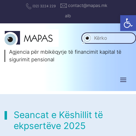
contact@mapas.mk
(02) 3224 229
Op
alb
Agjencia për mbikëqyrje të
financimit kapital të
sigurimit pensional
Seancat e Këshillit të
ekpsertëve 2025