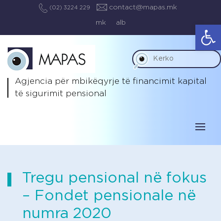
contact@mapas.mk
(02) 3224 229
mk
alb
Op
Agjencia për mbikëqyrje të
financimit kapital
të sigurimit pensional
Tregu pensional në fokus
– Fondet pensionale në
numra 2020