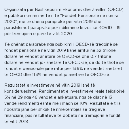
Organizata për Bashkëpunim Ekonomik dhe Zhvillim (OECD)
e publikoi numrin më të ri të “Fondet Pensionale në numra
2020”, me të dhëna paraprake për vitin 2019 dhe
parashikimet paraprake për ndikimin e krizës së KOVID – 19
për tremujorin e parë të vitit 2020.
Të dhënat paraprake nga publikimi i OECD-së tregojnë se
fondet pensionale në vitin 2019 kanë arritur në 32 trilionë
dollarë në vendet anëtare të OECD-së dhe 0.7 trilionë
dollarë në vendet jo- anëtare të OECD-së, që do të thotë se
fondet e pensionale janë rritur për 13.9% në vendet anëtarët
të OECD dhe 11.3% në vendet jo anëtare të OECD-së.
Rezultatet e investimeve në vitin 2019 janë të
konsiderueshme. Rendimentet e investimeve reale tejkalojnë
5% në 29 nga 46 vendet e anketuara, nga të cilat në 13
vende rendimenti është më i madh se 10%. Rezultate e tilla
ndoshta janë për shkak të rimëkëmbjes së tregjeve
financiare, pas rezultateve të dobëta në tremujorin e fundit
të vitit 2018.