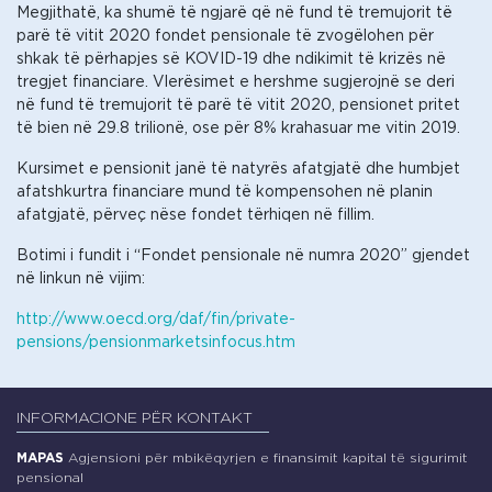
Megjithatë, ka shumë të ngjarë që në fund të tremujorit të
parë të vitit 2020 fondet pensionale të zvogëlohen për
shkak të përhapjes së KOVID-19 dhe ndikimit të krizës në
tregjet financiare. Vlerësimet e hershme sugjerojnë se deri
në fund të tremujorit të parë të vitit 2020, pensionet pritet
të bien në 29.8 trilionë, ose për 8% krahasuar me vitin 2019.
Kursimet e pensionit janë të natyrës afatgjatë dhe humbjet
afatshkurtra financiare mund të kompensohen në planin
afatgjatë, përveç nëse fondet tërhiqen në fillim.
Botimi i fundit i “Fondet pensionale në numra 2020” gjendet
në linkun në vijim:
http://www.oecd.org/daf/fin/private-
pensions/pensionmarketsinfocus.htm
INFORMACIONE PËR KONTAKT
MAPAS
Agjensioni për mbikëqyrjen e finansimit kapital të sigurimit
pensional