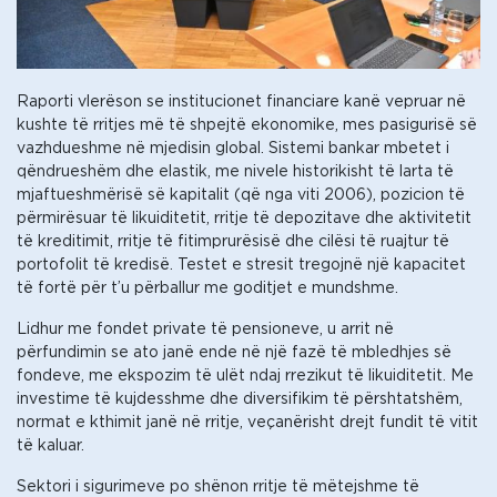
Raporti vlerëson se institucionet financiare kanë vepruar në
kushte të rritjes më të shpejtë ekonomike, mes pasigurisë së
vazhdueshme në mjedisin global. Sistemi bankar mbetet i
qëndrueshëm dhe elastik, me nivele historikisht të larta të
mjaftueshmërisë së kapitalit (që nga viti 2006), pozicion të
përmirësuar të likuiditetit, rritje të depozitave dhe aktivitetit
të kreditimit, rritje të fitimprurësisë dhe cilësi të ruajtur të
portofolit të kredisë. Testet e stresit tregojnë një kapacitet
të fortë për t’u përballur me goditjet e mundshme.
Lidhur me fondet private të pensioneve, u arrit në
përfundimin se ato janë ende në një fazë të mbledhjes së
fondeve, me ekspozim të ulët ndaj rrezikut të likuiditetit. Me
investime të kujdesshme dhe diversifikim të përshtatshëm,
normat e kthimit janë në rritje, veçanërisht drejt fundit të vitit
të kaluar.
Sektori i sigurimeve po shënon rritje të mëtejshme të