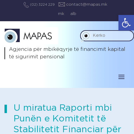
contact@mapas.mk
(02) 3224 229
mk
alb
Op
Agjencia për mbikëqyrje të
financimit kapital
të sigurimit pensional
U miratua Raporti mbi
Punën e Komitetit të
Stabilitetit Financiar për