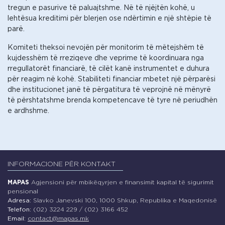
tregun e pasurive të paluajtshme. Në të njëjtën kohë, u
lehtësua kreditimi për blerjen ose ndërtimin e një shtëpie të
parë.
Komiteti theksoi nevojën për monitorim të mëtejshëm të
kujdesshëm të rreziqeve dhe veprime të koordinuara nga
rregullatorët financiarë, të cilët kanë instrumentet e duhura
për reagim në kohë. Stabiliteti financiar mbetet një përparësi
dhe institucionet janë të përgatitura të veprojnë në mënyrë
të përshtatshme brenda kompetencave të tyre në periudhën
e ardhshme.
INFORMACIONE PËR KONTAKT
MAPAS
Agjensioni për mbikëqyrjen e finansimit kapital të sigurimit
pensional
Adresa:
Slavko Janevski 100, 1000 Shkup, Republika e Maqedonisë
Telefon:
(02) 3224 229 / (02) 3166 452
Email:
contact@mapas.mk