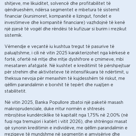
shitjeve, me likuiditet, solvencë dhe profitabilitet të
qëndrueshëm, ndërsa segmentet e mbetura të sistemit
financiar (kursimoret, kompanitë e lizingut, fondet e
investimeve dhe kompanitë financiare) vazhdojnë të kenë
një pjesë të vogël dhe rëndësi të kufizuar si burim i rrezikut
sistemik.
Vëmendje e veçantë iu kushtua tregut të pasurive të
paluajtshme, i cili në vitin 2025 karakterizohet nga kërkesë e
fortë, ofertë në rritje dhe rritje dyshifrore e çmimeve, mbi
mesataren afatgjatë. Në kushtet e kreditimit të përshpejtuar
për strehim dhe aktiviteteve të intensifikuara të ndërtimit, u
theksua nevoja për menaxhim të kujdesshëm të riskut, me
qëllim parandalimin e borxhit të tepërt dhe ruajtjen e
stabilitetit.
Në vitin 2025, Banka Popullore zbatoi një paketë masash
makroprudenciale, duke rritur normën e shtresës
mbrojtëse kundërciklike të kapitalit nga 1,75% në 2,00% (në
fuqi nga tremujori i katërt i vitit 2026), dhe shtrëngoi masat
që synonin kreditimin e individëve, me qëllim parandalimin e
rreziqeve të mundshme në segmentin e amvisërive dhe