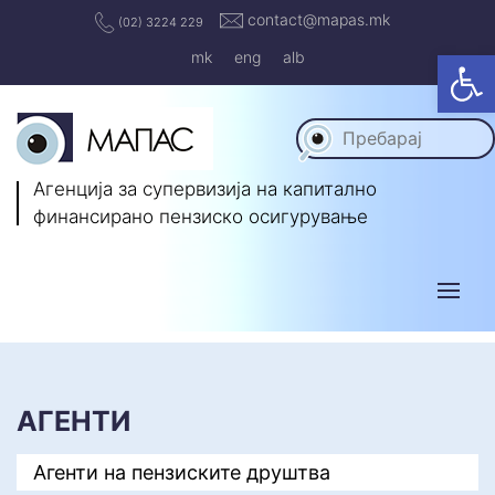
contact@mapas.mk
(02) 3224 229
Op
mk
eng
alb
Агенција за супервизија на капитално
финансирано пензиско осигурување
АГЕНТИ
Агенти на пензиските друштва