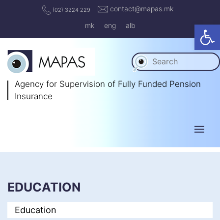
contact@mapas.mk
(02) 3224 229
Op
mk
eng
alb
Agency for Supervision
of Fully Funded Pension
Insurance
EDUCATION
Education