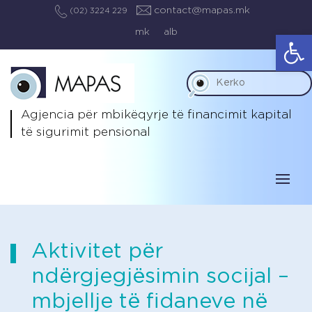
contact@mapas.mk
(02) 3224 229
mk
alb
Op
Agjencia për mbikëqyrje të
financimit kapital
të sigurimit pensional
Aktivitet për
ndërgjegjësimin socijal –
mbjellje të fidaneve në