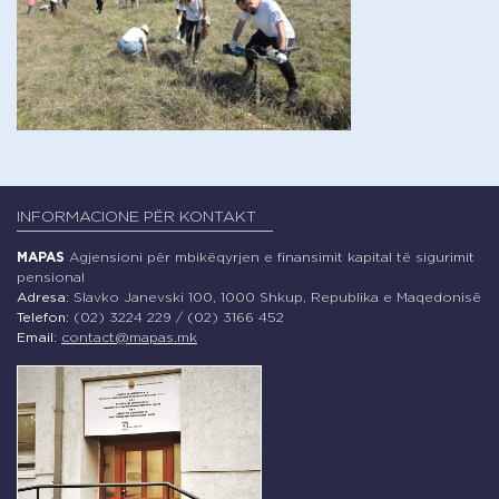
INFORMACIONE PËR KONTAKT
MAPAS
Agjensioni për mbikëqyrjen e finansimit kapital të sigurimit
pensional
Adresa:
Slavko Janevski 100, 1000 Shkup, Republika e Maqedonisë
Telefon:
(02) 3224 229 / (02) 3166 452
Email:
contact@mapas.mk