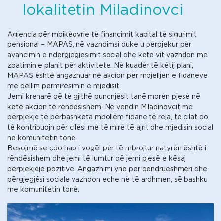
lokalitetin Miladinovci
Agjencia për mbikëqyrje të financimit kapital të sigurimit
pensional – MAPAS, në vazhdimsi duke u përpjekur për
avancimin e ndërgjegjësimit social dhe këtë vit vazhdon me
zbatimin e planit për aktivitete. Në kuadër të këtij plani,
MAPAS është angazhuar në akcion për mbjelljen e fidaneve
me qëllim përmirësimin e mjedisit.
Jemi krenarë që të gjithë punonjësit tanë morën pjesë në
këtë akcion të rëndësishëm. Në vendin Miladinovcit me
përpjekje të përbashkëta mbollëm fidane të reja, të cilat do
të kontribuojn për cilësi më të mirë të ajrit dhe mjedisin social
në komunitetin tonë.
Besojmë se çdo hap i vogël për të mbrojtur natyrën është i
rëndësishëm dhe jemi të lumtur që jemi pjesë e kësaj
përpjekjeje pozitive. Angazhimi ynë për qëndrueshmëri dhe
përgjegjësi sociale vazhdon edhe në të ardhmen, së bashku
me komunitetin tonë.