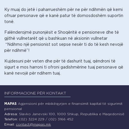
Ky muaj do jetë i paharrueshëm për ne për ndihmën që kemi
ofruar personave që e kanë patur të domosdoshëm suportin
tonë.
Falënderojmë punonjësit e Shoqëritë e pensioneve dhe të
gjithë vullnetarët që u bashkuan në aksionin vullnetar
“Ndihmo një pensionist sot sepse nesër ti do të kesh nevojë
për ndihmë”!
Kujdesuni për veten dhe për të dashurit tuaj, qëndroni të
sigurt e mos harroni ti ofroni gadishmërine tuaj personave që
kanë nevojë për ndihem tuaj.
INFORMACIONE PËR KONTAKT
MAPAS
Agjensioni për mbikëqyrjen e finansimit kapital të sigurimit
pensional
Adresa:
Slavko Janevski 100, 1000 Shkup, Republika e Maqedonisë
Telefon:
(02) 3224 229 / (02) 3166 452
Email:
contact@mapas.mk