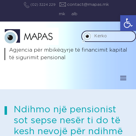
contact@mapas.mk
(02) 3224 229
mk
alb
Op
Agjencia për mbikëqyrje të
financimit kapital
të sigurimit pensional
Ndihmo një pensionist
sot sepse nesër ti do të
kesh nevojë për ndihmë