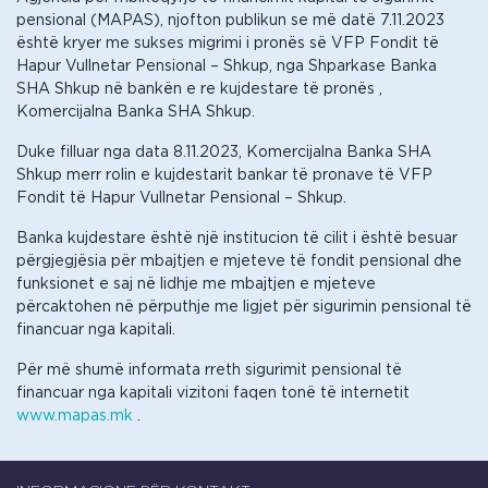
pensional (MAPAS), njofton publikun se më datë 7.11.2023
është kryer me sukses migrimi i pronës së VFP Fondit të
Hapur Vullnetar Pensional – Shkup, nga Shparkase Banka
SHA Shkup në bankën e re kujdestare të pronës ,
Komercijalna Banka SHA Shkup.
Duke filluar nga data 8.11.2023, Komercijalna Banka SHA
Shkup merr rolin e kujdestarit bankar të pronave të VFP
Fondit të Hapur Vullnetar Pensional – Shkup.
Banka kujdestare është një institucion të cilit i është besuar
përgjegjësia për mbajtjen e mjeteve të fondit pensional dhe
funksionet e saj në lidhje me mbajtjen e mjeteve
përcaktohen në përputhje me ligjet për sigurimin pensional të
financuar nga kapitali.
Për më shumë informata rreth sigurimit pensional të
financuar nga kapitali vizitoni faqen tonë të internetit
www.mapas.mk
.