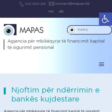
contact@mapas.mk
(02) 3224 229
mk
alb
Op
Agjencia për mbikëqyrje të
financimit kapital
të sigurimit pensional
Njoftim për ndërrimin e
bankës kujdestare
Agjencia për mbikëqyrje të financimit kapital të sigurimit