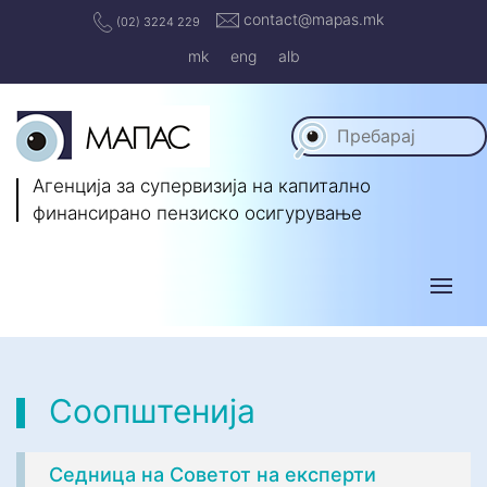
contact@mapas.mk
(02) 3224 229
mk
eng
alb
Агенција за супервизија на капитално
финансирано пензиско осигурување
Соопштенија
Седница на Советот на експерти