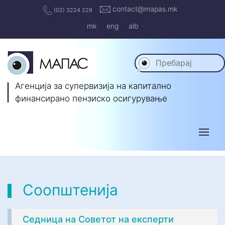
contact@mapas.mk
(02) 3224 229
mk
eng
alb
Агенција за супервизија на капитално
финансирано пензиско осигурување
Соопштенија
Седница на Советот на експерти