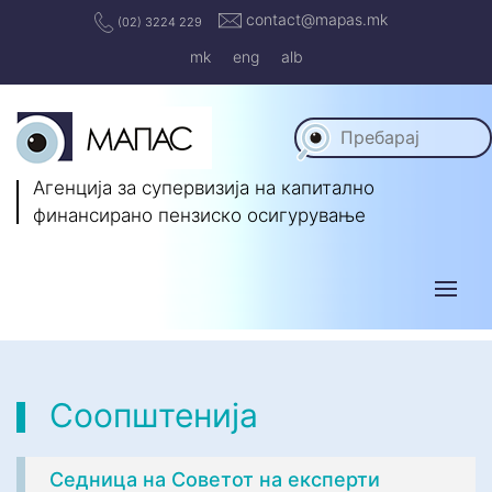
contact@mapas.mk
(02) 3224 229
mk
eng
alb
Агенција за супервизија на капитално
финансирано пензиско осигурување
Соопштенија
Седница на Советот на експерти