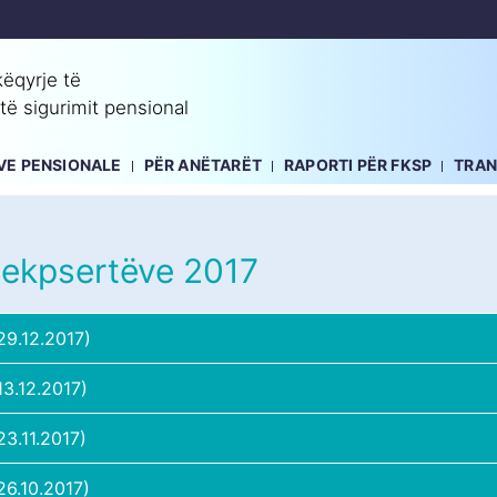
ëqyrje të
 të sigurimit pensional
EVE PENSIONALE
PËR ANËTARËT
RAPORTI PËR FKSP
TRA
ë ekpsertëve 2017
9.12.2017)
3.12.2017)
3.11.2017)
6.10.2017)