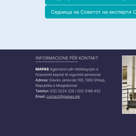
Седница на Советот на експерти (2
INFORMACIONE PËR KONTAKT
MAPAS
Agjensioni për mbikëqyrjen e
finansimit kapital të sigurimit pensional
Adresa:
Slavko Janevski 100, 1000 Shkup,
Republika e Maqedonisë
Telefon:
(02) 3224 229 / (02) 3166 452
Email:
contact@mapas.mk