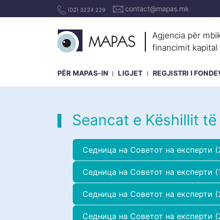
contact@mapas.mk
(02) 3224 229
Agjencia për mbik
financimit kapital
PËR MAPAS-IN
LIGJET
REGJISTRI I FOND
Seancat e Këshillit t
Седница на Советот на експерти (2
Седница на Советот на експерти (1
Седница на Советот на експерти (2
Седница на Советот на експерти (2