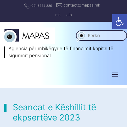
contact@mapas.mk
(02) 3224 229
Op
mk
alb
Agjencia për mbikëqyrje të
financimit kapital të
sigurimit pensional
Seancat e Këshillit të
ekpsertëve 2023