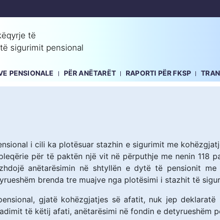
ëqyrje të
 të sigurimit pensional
EVE PENSIONALE
PËR ANËTARËT
RAPORTI PËR FKSP
TRA
nsional i cili ka plotësuar stazhin e sigurimit me kohëzgjatj
pleqërie për të paktën një vit në përputhje me nenin 118 par
zhdojë anëtarësimin në shtyllën e dytë të pensionit me
yrueshëm brenda tre muajve nga plotësimi i stazhit të sigur
pensional, gjatë kohëzgjatjes së afatit, nuk jep deklarat
dimit të këtij afati, anëtarësimi në fondin e detyrueshëm 