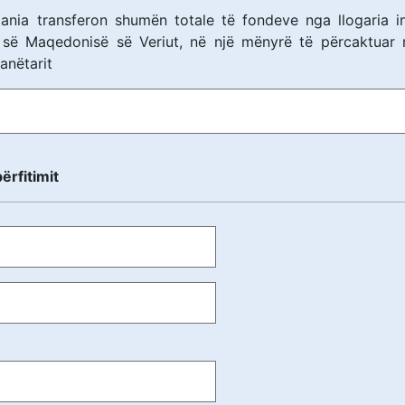
ania transferon shumën totale të fondeve nga llogaria in
 së Maqedonisë së Veriut, në një mënyrë të përcaktuar n
anëtarit
ërfitimit