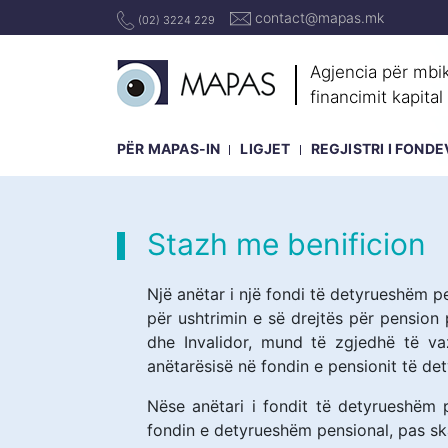
contact@mapas.mk
(02) 3224 229
Agjencia për mbik
financimit kapital
PËR MAPAS-IN
LIGJET
REGJISTRI I FOND
Stazh me benificion
Një anëtar i një fondi të detyrueshëm pe
për ushtrimin e së drejtës për pension 
dhe Invalidor, mund të zgjedhë të va
anëtarësisë në fondin e pensionit të det
Nëse anëtari i fondit të detyrueshëm 
fondin e detyrueshëm pensional, pas ska