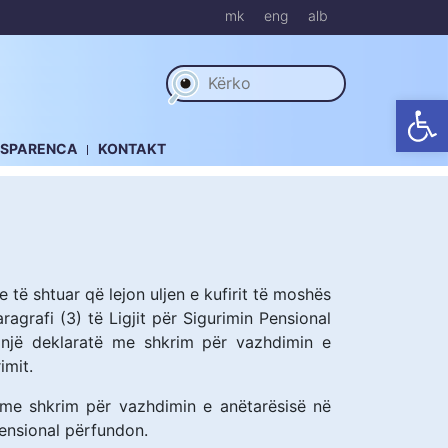
mk
eng
alb
Op
NSPARENCA
KONTAKT
e të shtuar që lejon uljen e kufirit të moshës
agrafi (3) të Ligjit për Sigurimin Pensional
 një deklaratë me shkrim për vazhdimin e
imit.
ë me shkrim për vazhdimin e anëtarësisë në
pensional përfundon.