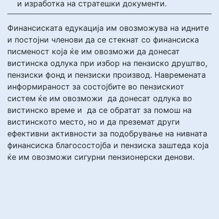
и изработка на стратешки документи.
Финансиската едукација им овозможува на идните
и постојни членови да се стекнат со финансиска
писменост која ќе им овозможи да донесат
вистинска одлука при избор на пензиско друштво,
пензиски фонд и пензиски производ. Навремената
информираност за состојбите во пензискиот
систем ќе им овозможи да донесат одлука во
вистинско време и да се обратат за помош на
вистинското место, но и да преземат други
ефективни активности за подобрување на нивната
финансиска благосостојба и пензиска заштеда која
ќе им овозможи сигурни пензионерски денови.