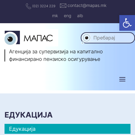
contact@mapas.mk
(02) 3224 229
Op
mk
eng
alb
Агенција за супервизија на капитално
финансирано пензиско осигурување
ЕДУКАЦИЈА
Едукација