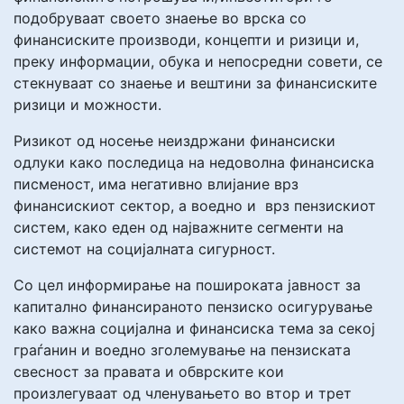
подобруваат своето знаење во врска со
финансиските производи, концепти и ризици и,
преку информации, обука и непосредни совети, се
стекнуваат со знаење и вештини за финансиските
ризици и можности.
Ризикот од носење неиздржани финансиски
одлуки како последица на недоволна финансиска
писменост, има негативно влијание врз
финансискиот сектор, а воедно и врз пензискиот
систем, како еден од најважните сегменти на
системот на социјалната сигурност.
Со цел информирање на пошироката јавност за
капитално финансираното пензиско осигурување
како важна социјална и финансиска тема за секој
граѓанин и воедно зголемување на пензиската
свесност за правата и обврските кои
произлегуваат од членувањето во втор и трет