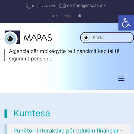
contact@mapas.mk
(02) 3224 229
Op
mk
eng
alb
Agjencia për mbikëqyrje të
financimit kapital të
sigurimit pensional
Kumtesa
Punëtori interaktive për edukim financiar –