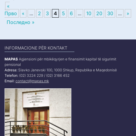
«
Прво
«
...
2
3
4
5
6
...
10
20
30
...
»
Последно »
INFORMACIONE PËR KONTAKT
MAPAS
Agjensioni për mbikëqyrjen e finansimit kapital të sigurimit
pensional
Adresa:
Slavko Janevski 100, 1000 Shkup, Republika e Maqedonisë
Telefon:
(02) 3224 229 / (02) 3166 452
Email:
contact@mapas.mk