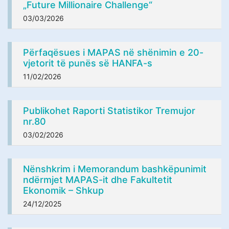
„Future Millionaire Challenge“
03/03/2026
Përfaqësues i MAPAS në shënimin e 20-
vjetorit të punës së HANFA-s
11/02/2026
Publikohet Raporti Statistikor Tremujor
nr.80
03/02/2026
Nënshkrim i Memorandum bashkëpunimit
ndërmjet MAPAS-it dhe Fakultetit
Ekonomik – Shkup
24/12/2025