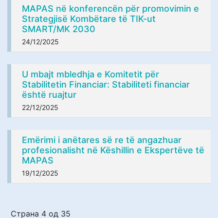
MAPAS në konferencën për promovimin e
Strategjisë Kombëtare të TIK-ut
SMART/MK 2030
24/12/2025
U mbajt mbledhja e Komitetit për
Stabilitetin Financiar: Stabiliteti financiar
është ruajtur
22/12/2025
Emërimi i anëtares së re të angazhuar
profesionalisht në Këshillin e Ekspertëve të
MAPAS
19/12/2025
Страна 4 од 35