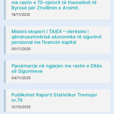
me rastin e 70-vjetorit të themelimit të
Byrosë për Zhvillimin e Arsimit.
18/11/2025
Misioni ekspert i TAIEX – vlerësimi i
qëndrueshmërisë ekonomike të sigurimit
pensional me financim kapital
05/11/2025
Pjesëmarrje në ngjarjen me rastin e Ditës
së Sigurimeve
04/11/2025
Publikohet Raporti Statistikor Tremujor
nr.79
31/10/2025