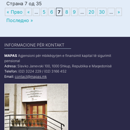
Страна 7 од 35
« Прво
«
...
5
6
7
8
9
...
20
30
...
»
Последно »
INFORMACIONE PËR KONTAKT
MAPAS
Agjensioni për mbikëqyrjen e finansimit kapital të sigurimit
pensional
Adresa:
Slavko Janevski 100, 1000 Shkup, Republika e Maqedonisë
Telefon:
(02) 3224 229 / (02) 3166 452
Email:
contact@mapas.mk