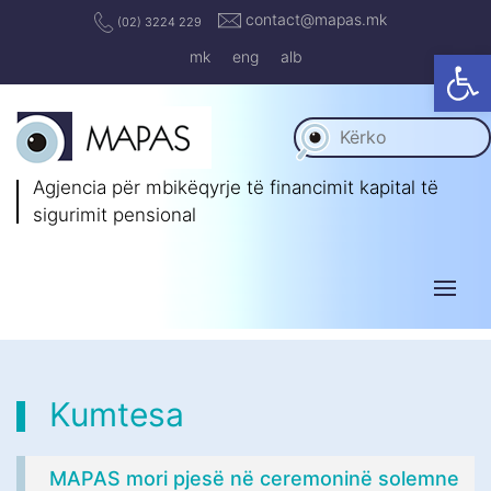
contact@mapas.mk
(02) 3224 229
Op
mk
eng
alb
Agjencia për mbikëqyrje të
financimit kapital të
sigurimit pensional
Kumtesa
MAPAS mori pjesë në ceremoninë solemne