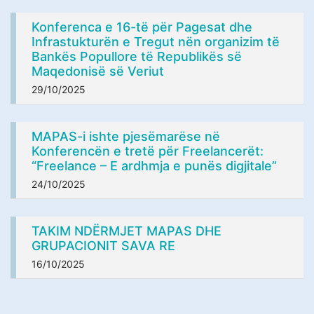
Konferencа e 16-të për Pagesat dhe
Infrastukturën e Tregut nën organizim të
Bankës Popullore të Republikës së
Maqedonisë së Veriut
29/10/2025
MAPAS-i ishte pjesëmarëse në
Konferencën e tretë për Freelancerët:
“Freelance – E ardhmja e punës digjitale”
24/10/2025
TAKIM NDËRMJET MAPAS DHE
GRUPACIONIT SAVA RE
16/10/2025