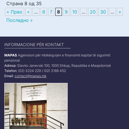
Страна 8 од 35
« Прво
«
...
6
7
8
9
10
...
20
30
...
»
Последно »
INFORMACIONE PËR KONTAKT
MAPAS
Agjensioni për mbikëqyrjen e finansimit kapital të sigurimit
pensional
Adresa:
Slavko Janevski 100, 1000 Shkup, Republika e Maqedonisë
Telefon:
(02) 3224 229 / (02) 3166 452
Email:
contact@mapas.mk