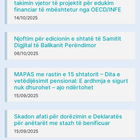
takimin vjetor të projektit për edukim
financiar të mbështetur nga OECD/INFE
14/10/2025
Njoftim për edicionin e shtatë të Samitit
Digjital të Ballkanit Perëndimor
06/10/2025
MAPAS me rastin e 15 shtatorit – Ditа e
vetëdijësimit pensional: E ardhmja e sigurt
nuk dhurohet – ajo ndërtohet
15/09/2025
Skadon afati për dorëzimin e Deklaratës
për anëtarët me stazh të benificuar
15/09/2025