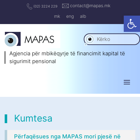
contact@mapas.mk
(02) 3224 229
Op
mk
eng
alb
Agjencia për mbikëqyrje të
financimit kapital të
sigurimit pensional
Kumtesa
Përfaqësues nga MAPAS mori pjesë në