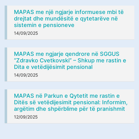
MAPAS me një ngjarje informuese mbi të
drejtat dhe mundësitë e qytetarëve në
sistemin e pensioneve
14/09/2025
MAPAS me ngjarje qendrore në SGGUS
“Zdravko Cvetkovski” – Shkup me rastin e
Ditа e vetëdijësimit pensional
14/09/2025
MAPAS në Parkun e Qytetit me rastin e
Ditës së vetëdijesimit pensional: Informim,
argëtim dhe shpërblime për të pranishmit
12/09/2025