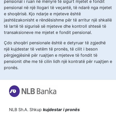
pensional i ruan në mënyrë të sigurt mjetet e fondit
pensional në një llogari të veçantë, të ndarë nga mjetet
e shoqërisë. Kjo ndarje e mjeteve është
jashtëzakonisht e rëndësishme për të arritur një shkallë
të lartë të sigurisë së mjeteve dhe kontroll shtesë të
transaksioneve me mjetet e fondit pensional.
Çdo shoqëri pensionale është e detyruar të zgjedhë
një kujdestar të vetëm të pronës, të cilit i beson
përgjegjësinë për ruajtjen e mjeteve të fondit të
pensionit dhe me të cilin lidh një kontratë për ruajtjen e
pronës.
NLB Sh.A. Shkup
k
ujdestar i pronës