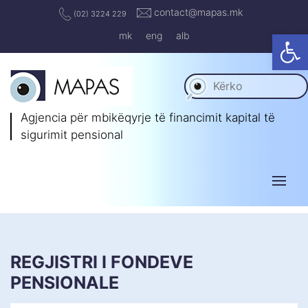
contact@mapas.mk
(02) 3224 229
Op
mk
eng
alb
Agjencia për mbikëqyrje të
financimit kapital të
sigurimit pensional
REGJISTRI I FONDEVE
PENSIONALE