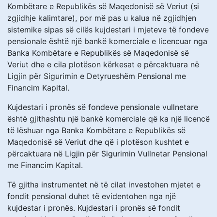
Kombëtare e Republikës së Maqedonisë së Veriut (si
zgjidhje kalimtare), por më pas u kalua në zgjidhjen
sistemike sipas së cilës kujdestari i mjeteve të fondeve
pensionale është një bankë komerciale e licencuar nga
Banka Kombëtare e Republikës së Maqedonisë së
Veriut dhe e cila plotëson kërkesat e përcaktuara në
Ligjin për Sigurimin e Detyrueshëm Pensional me
Financim Kapital.
Kujdestari i pronës së fondeve pensionale vullnetare
është gjithashtu një bankë komerciale që ka një licencë
të lëshuar nga Banka Kombëtare e Republikës së
Maqedonisë së Veriut dhe që i plotëson kushtet e
përcaktuara në Ligjin për Sigurimin Vullnetar Pensional
me Financim Kapital.
Të gjitha instrumentet në të cilat investohen mjetet e
fondit pensional duhet të evidentohen nga një
kujdestar i pronës. Kujdestari i pronës së fondit