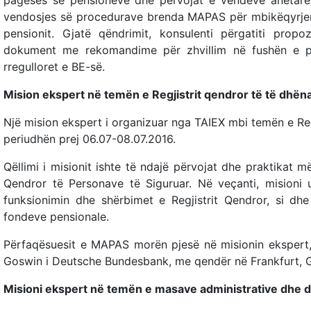
pagesës së pensioneve dhe përvojat e vendeve anëtare
vendosjes së procedurave brenda MAPAS për mbikëqyrje
pensionit. Gjatë qëndrimit, konsulenti përgatiti prop
dokument me rekomandime për zhvillim në fushën e p
rregulloret e BE-së.
Mision ekspert në temën e Regjistrit qendror të të dhën
Një mision ekspert i organizuar nga TAIEX mbi temën e Reg
periudhën prej 06.07-08.07.2016.
Qëllimi i misionit ishte të ndajë përvojat dhe praktikat më
Qendror të Personave të Siguruar. Në veçanti, misioni u
funksionimin dhe shërbimet e Regjistrit Qendror, si dhe
fondeve pensionale.
Përfaqësuesit e MAPAS morën pjesë në misionin ekspert, 
Goswin i Deutsche Bundesbank, me qendër në Frankfurt, G
Misioni ekspert në temën e masave administrative dhe