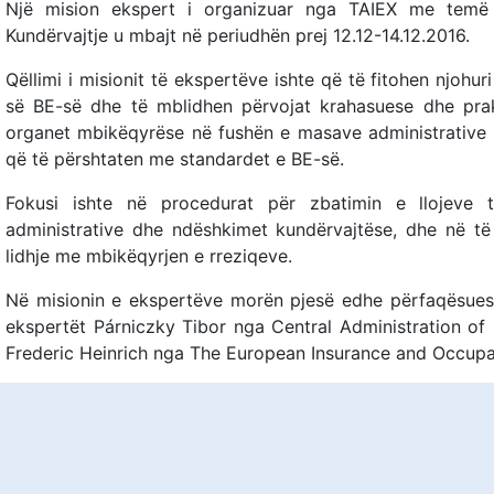
Një mision ekspert i organizuar nga TAIEX me temë 
Kundërvajtje u mbajt në periudhën prej 12.12-14.12.2016.
Qëllimi i misionit të ekspertëve ishte që të fitohen njohu
së BE-së dhe të mblidhen përvojat krahasuese dhe prak
organet mbikëqyrëse në fushën e masave administrative
që të përshtaten me standardet e BE-së.
Fokusi ishte në procedurat për zbatimin e llojeve
administrative dhe ndëshkimet kundërvajtëse, dhe në t
lidhje me mbikëqyrjen e rreziqeve.
Në misionin e ekspertëve morën pjesë edhe përfaqësues
ekspertët Párniczky Tibor nga Central Administration of
Frederic Heinrich nga The European Insurance and Occupat