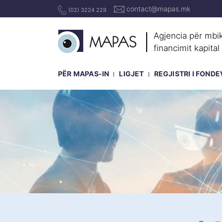
contact@mapas.mk
(02) 3224 229
Agjencia për mbik
financimit kapital
PËR MAPAS-IN
LIGJET
REGJISTRI I FOND