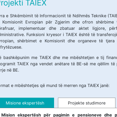
rojekti TAIEX
ra e Shkëmbimit të Informacionit të Ndihmës Teknike (TAIE
ë Komisionit Evropian për Zgjerim dhe ofron shërbime t
ërafruar, implementuar dhe zbatuar aktet ligjore, për
ministrative. Funksioni kryesor i TAIEX është të transfero
vropian, shërbimet e Komisionit dhe organeve të tjera
frytëzuese.
ë bashkëpunim me TAIEX dhe me mbështetjen e tij financi
ogramit TAIEX nga vendet anëtare të BE-së me qëllim të p
rje në BE.
ormat e mbështetjes që mund të merren nga TAIEX janë:
Misione ekspertësh
Projekte studimore
Mision ekspertësh për pagimin e pensioneve dhe pë