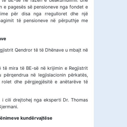
 të BE-së në fazën e deakumulimit dhe
n e pagesës së pensioneve nga fondet e
ozime për disa nga rregulloret dhe një
agimit të pensioneve në përputhje me
ave
jistrit Qendror të të Dhënave u mbajt në
 të mira të BE-së në krijimin e Regjistrit
 përqendrua në legjislacionin përkatës,
 rolet dhe përgjegjësitë e anëtarëve të
i cili drejtohej nga eksperti Dr. Thomas
jermani.
 dënimeve kundërvajtëse