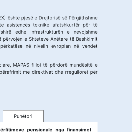
X) është pjesë e Drejtorisë së Përgjithshme
ë asistencës teknike afatshkurtër për të
fshirë edhe infrastrukturën e nevojshme
jë përvojën e Shteteve Anëtare të Bashkimit
 përkatëse në nivelin evropian në vendet
are, MAPAS filloi të përdorë mundësitë e
ërafrimit me direktivat dhe rregulloret për
Punëtori
rfitimeve pensionale nga finansimet