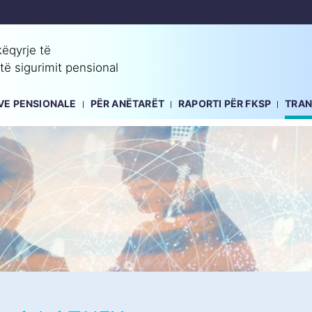
ëqyrje të
 të sigurimit pensional
EVE PENSIONALE
PËR ANËTARËT
RAPORTI PËR FKSP
TRA