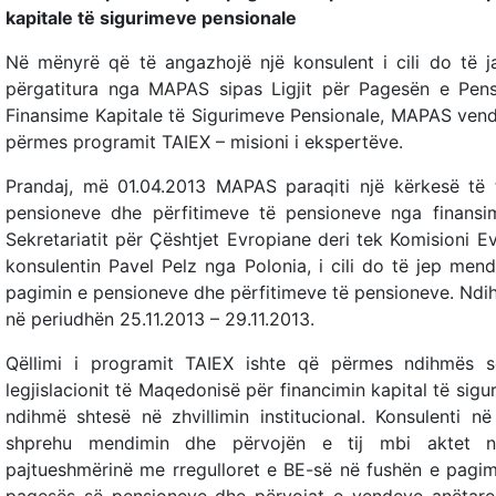
kapitale të sigurimeve pensionale
Në mënyrë që të angazhojë një konsulent i cili do të j
përgatitura nga MAPAS sipas Ligjit për Pagesën e Pen
Finansime Kapitale të Sigurimeve Pensionale, MAPAS vend
përmes programit TAIEX – misioni i ekspertëve.
Prandaj, më 01.04.2013 MAPAS paraqiti një kërkesë të t
pensioneve dhe përfitimeve të pensioneve nga finansimi
Sekretariatit për Çështjet Evropiane deri tek Komisioni 
konsulentin Pavel Pelz nga Polonia, i cili do të jep mend
pagimin e pensioneve dhe përfitimeve të pensioneve. Ndih
në periudhën 25.11.2013 – 29.11.2013.
Qëllimi i programit TAIEX ishte që përmes ndihmës s
legjislacionit të Maqedonisë për financimin kapital të sigu
ndihmë shtesë në zhvillimin institucional. Konsulenti
shprehu mendimin dhe përvojën e tij mbi aktet në
pajtueshmërinë me rregulloret e BE-së në fushën e pagim