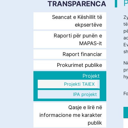
P
TRANSPARENCA
Seancat e Këshillit të
Zy
t
ekpsertëve
p
Raporti për punën e
ad
MAPAS-it
E
sh
Raport financiar
N
Prokurimet publike
pr
Projekt
hy
Projekti TAIEX
F
IPA projekt
Qasje e lirë në
informacione me karakter
publik