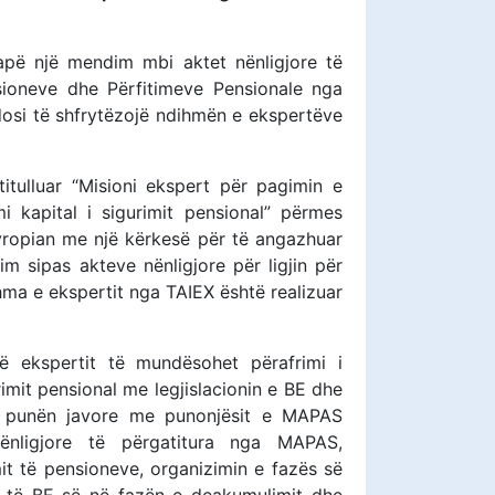
apë një mendim mbi aktet nënligjore të
sioneve dhe Përfitimeve Pensionale nga
osi të shfrytëzojë ndihmën e ekspertëve
itulluar “Misioni ekspert për pagimin e
 kapital i sigurimit pensional” përmes
Evropian me një kërkesë për të angazhuar
im sipas akteve nënligjore për ligjin për
ma e ekspertit nga TAIEX është realizuar
ë ekspertit të mundësohet përafrimi i
rimit pensional me legjislacionin e BE dhe
 në punën javore me punonjësit e MAPAS
nligjore të përgatitura nga MAPAS,
it të pensioneve, organizimin e fazës së