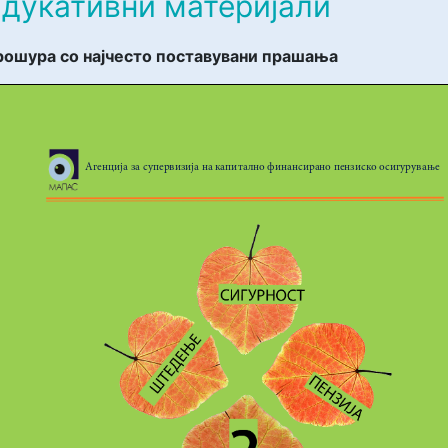
Едукативни материјали
рошура со најчесто поставувани прашања