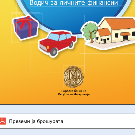
Преземи ја брошурата