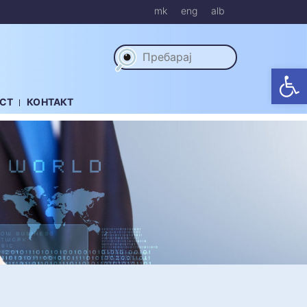
mk
eng
alb
Op
СТ
КОНТАКТ