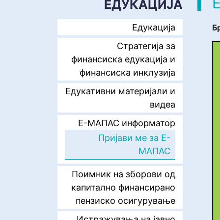
ЕДУКАЦИЈА
Едукација
Б
Стратегија за
финансиска едукација и
финансиска инклузија
Едукативни материјали и
видеа
E-МАПАС информатор
Пријави ме за Е-
МАПАС
Поимник на зборови од
капитално финансирано
пензиско осигурување
Истражувања на јавно