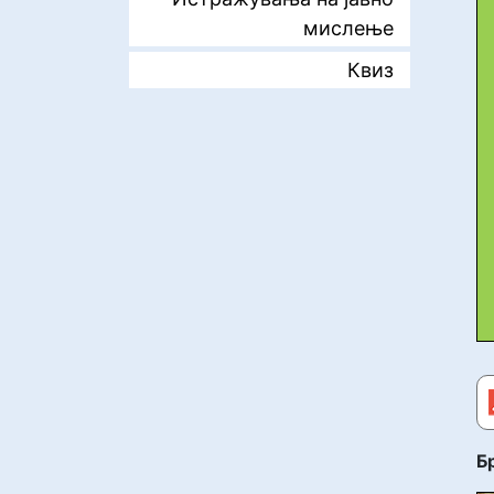
мислење
Квиз
Бр