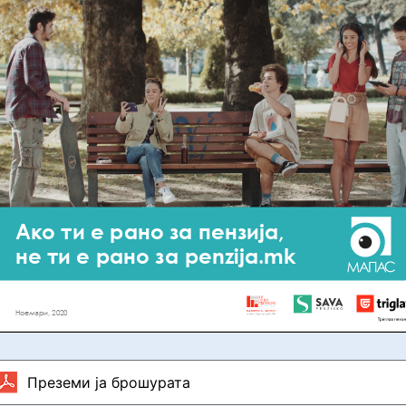
Преземи ја брошурата