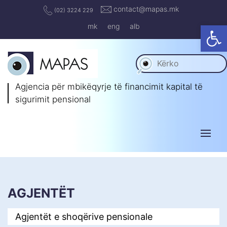
contact@mapas.mk
(02) 3224 229
Op
mk
eng
alb
Agjencia për mbikëqyrje të
financimit kapital të
sigurimit pensional
AGJENTËT
Agjentët e shoqërive pensionale