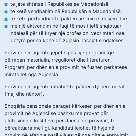
të jetë shtetas i Republikës së Maqedonisë,
të ketë vendbanim në Republikën e Maqedonisë,
të ketë përfunduar të paktën arsimin e mesëm dhe
me një aktvendim në fuqi të mos i jetë shqiptuar
ndalesë për të kryer një profesion, veprimtari ose
detyrë për sa kohë që zgjasin pasojat e ndalesës.
Provimi për agjentë jepet sipas një programi që
përmban materialin, rregulloret dhe literaturën.
Programi për dhënien e provimit në fushën përkatëse
miratohet nga Agjencia.
Provimi për agjentë mbahet të paktën dy herë në vit
(maj dhe nëntor).
Shoqëria pensionale paraqet kërkesën për dhënien e
provimit në Agjenci së bashku me provat për
plotësimin e kushteve për dhënien e provimit, të
përcaktuara me ligj. Kandidati lejohet të hyje në
provim në afatin e parë vijues që nga dita e aprovimit