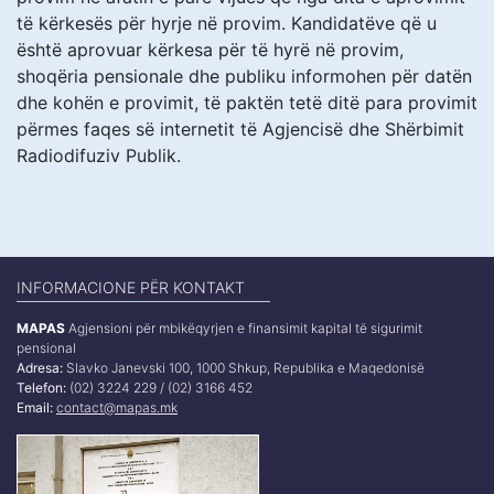
të kërkesës për hyrje në provim. Kandidatëve që u
është aprovuar kërkesa për të hyrë në provim,
shoqëria pensionale dhe publiku informohen për datën
dhe kohën e provimit, të paktën tetë ditë para provimit
përmes faqes së internetit të Agjencisë dhe Shërbimit
Radiodifuziv Publik.
INFORMACIONE PËR KONTAKT
MAPAS
Agjensioni për mbikëqyrjen e finansimit kapital të sigurimit
pensional
Adresa:
Slavko Janevski 100, 1000 Shkup, Republika e Maqedonisë
Telefon:
(02) 3224 229 / (02) 3166 452
Email:
contact@mapas.mk