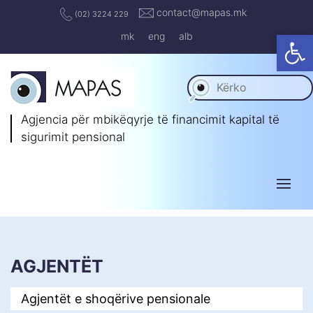
contact@mapas.mk
(02) 3224 229
Op
mk
eng
alb
Agjencia për mbikëqyrje të
financimit kapital të
sigurimit pensional
AGJENTËT
Agjentët e shoqërive pensionale