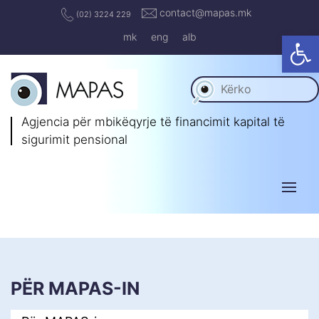
contact@mapas.mk
(02) 3224 229
Op
mk
eng
alb
Agjencia për mbikëqyrje të
financimit kapital të
sigurimit pensional
PËR MAPAS-IN