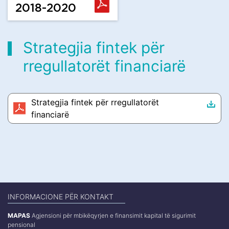
2018-2020
Strategjia fintek për
rregullatorët financiarë
Strategjia fintek për rregullatorët
financiarë
INFORMACIONE PËR KONTAKT
MAPAS
Agjensioni për mbikëqyrjen e finansimit kapital të sigurimit
pensional