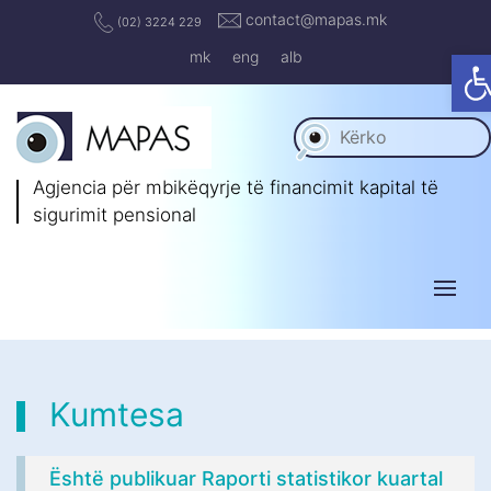
contact@mapas.mk
(02) 3224 229
O
mk
eng
alb
Agjencia për mbikëqyrje të
financimit kapital të
sigurimit pensional
Kumtesa
Është publikuar Raporti statistikor kuartal