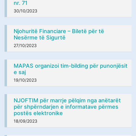
nr. 71
30/10/2023
Njohuritë Financiare – Biletë për të
Nesërme të Sigurtë
27/10/2023
MAPAS organizoi tim-bilding për punonjësit
e saj
19/10/2023
NJOFTIM për marrje pëlqim nga anëtarët
për shpërndarjen e informatave përmes
postës elektronike
18/09/2023