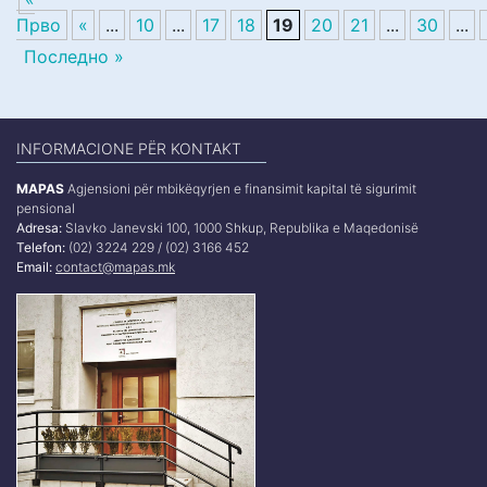
Прво
«
...
10
...
17
18
19
20
21
...
30
...
Последно »
INFORMACIONE PËR KONTAKT
MAPAS
Agjensioni për mbikëqyrjen e finansimit kapital të sigurimit
pensional
Adresa:
Slavko Janevski 100, 1000 Shkup, Republika e Maqedonisë
Telefon:
(02) 3224 229 / (02) 3166 452
Email:
contact@mapas.mk