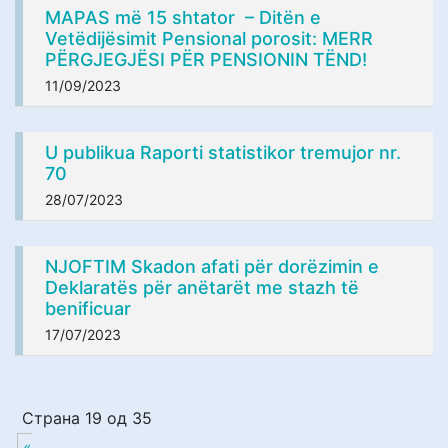
MAPAS më 15 shtator – Ditën e
Vetëdijësimit Pensional porosit: MERR
PËRGJEGJËSI PËR PENSIONIN TËND!
11/09/2023
U publikua Raporti statistikor tremujor nr.
70
28/07/2023
NJOFTIM Skadon afati për dorëzimin e
Deklaratës për anëtarët me stazh të
benificuar
17/07/2023
Страна 19 од 35
«