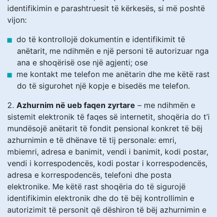
identifikimin e parashtruesit të kërkesës, si më poshtë
vijon:
do të kontrollojë dokumentin e identifikimit të
anëtarit, me ndihmën e një personi të autorizuar nga
ana e shoqërisë ose një agjenti; ose
me kontakt me telefon me anëtarin dhe me këtë rast
do të sigurohet një kopje e bisedës me telefon.
2.
Azhurnim në ueb faqen zyrtare
– me ndihmën e
sistemit elektronik të faqes së internetit, shoqëria do t’i
mundësojë anëtarit të fondit pensional konkret të bëj
azhurnimin e të dhënave të tij personale: emri,
mbiemri, adresa e banimit, vendi i banimit, kodi postar,
vendi i korrespodencës, kodi postar i korrespodencës,
adresa e korrespodencës, telefoni dhe posta
elektronike. Me këtë rast shoqëria do të sigurojë
identifikimin elektronik dhe do të bëj kontrollimin e
autorizimit të personit që dëshiron të bëj azhurnimin e