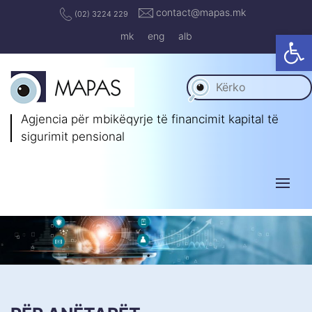
contact@mapas.mk
(02) 3224 229
Op
mk
eng
alb
Agjencia për mbikëqyrje të
financimit kapital të
sigurimit pensional