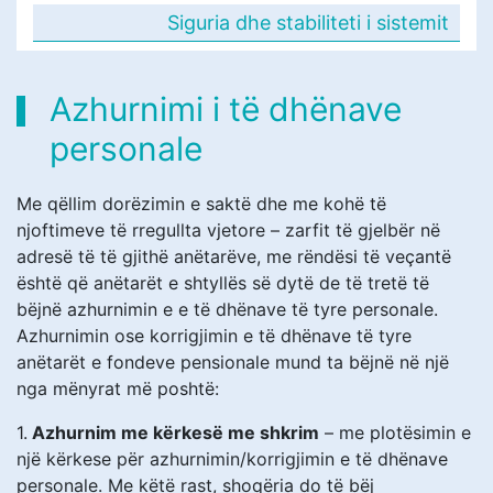
Siguria dhe stabiliteti i sistemit
Azhurnimi i të dhënave
personale
Me qëllim dorëzimin e saktë dhe me kohë të
njoftimeve të rregullta vjetore – zarfit të gjelbër në
adresë të të gjithë anëtarëve, me rëndësi të veçantë
është që anëtarët e shtyllës së dytë de të tretë të
bëjnë azhurnimin e e të dhënave të tyre personale.
Azhurnimin ose korrigjimin e të dhënave të tyre
anëtarët e fondeve pensionale mund ta bëjnë në një
nga mënyrat më poshtë:
1.
Azhurnim me kërkesë me shkrim
– me plotësimin e
një kërkese për azhurnimin/korrigjimin e të dhënave
personale. Me këtë rast, shoqëria do të bëj