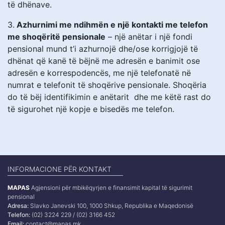
të dhënave.
3.
Azhurnimi me ndihmën e një kontakti me telefon
me shoqëritë pensionale
– një anëtar i një fondi
pensional mund t’i azhurnojë dhe/ose korrigjojë të
dhënat që kanë të bëjnë me adresën e banimit ose
adresën e korrespodencës, me një telefonatë në
numrat e telefonit të shoqërive pensionale. Shoqëria
do të bëj identifikimin e anëtarit dhe me këtë rast do
të sigurohet një kopje e bisedës me telefon.
INFORMACIONE PËR KONTAKT
MAPAS
Agjensioni për mbikëqyrjen e finansimit kapital të sigurimit
pensional
Adresa:
Slavko Janevski 100, 1000 Shkup, Republika e Maqedonisë
Telefon:
(02) 3224 229 / (02) 3166 452
Email:
contact@mapas.mk