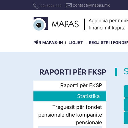
contact@mapas.mk
(02) 3224 229
Agjencia për mbik
financimit kapital
PËR MAPAS-IN
LIGJET
REGJISTRI I FOND
S
RAPORTI PËR FKSP
Raporti për FKSP
Statistika
Treguesit për fondet
pensionale dhe kompanitë
pensionale