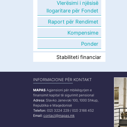
Vlerësimi i njësisë
llogaritare për Fondet
Raport për Rendimet
Kompensime
Ponder
Stabiliteti financiar
INFORMACIONE PËR KONTAKT
MAPAS
Agjensioni për mbikëqyrjen e
finansimit kapital të sigurimit pensional
Adresa:
Slavko Janevski 100, 1000 Shkup,
Republika e Maqedonisë
Telefon:
(02) 3224 229 / (02) 3166 452
Email:
contact@mapas.mk